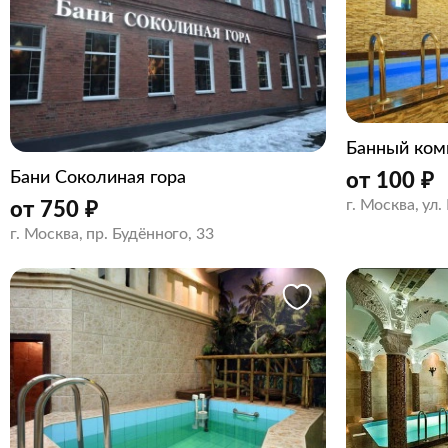
Банный ком
Бани Соколиная гора
от
100
₽
г. Москва, ул
от
750
₽
г. Москва, пр. Будённого, 33