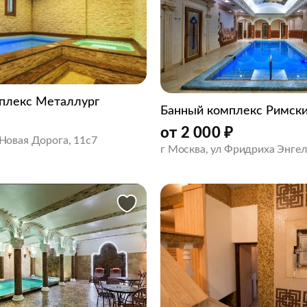
плекс Металлург
Банный комплекс Римск
от
2 000
₽
. Новая Дорога, 11с7