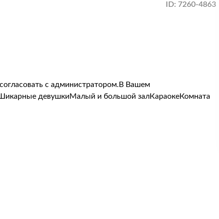
ID:
7260-4863
согласовать с администратором.В Вашем
омШикарные девушкиМалый и большой залКараокеКомната