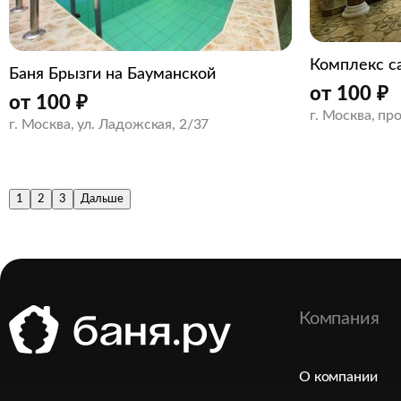
Комплекс с
Баня Брызги на Бауманской
от
100
₽
от
100
₽
г. Москва, пр
г. Москва, ул. Ладожская, 2/37
1
2
3
Дальше
Компания
О компании