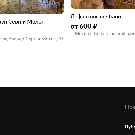
Лефортовские бани
аун Серп и Молот
от
600
₽
г. Москва, Лефортовский вал
оезд Завода Серп и Молот, 2а
Пра
Публ