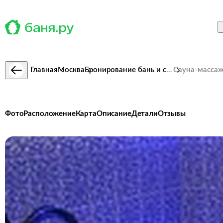
Главная
Москва
Бронирование бань и саун
Сауна-масса
Фото
Расположение
Карта
Описание
Детали
Отзывы