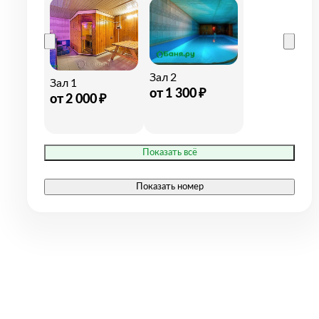
Зал 2
Зал 1
от
1 300
₽
от
2 000
₽
Показать всё
Показать номер