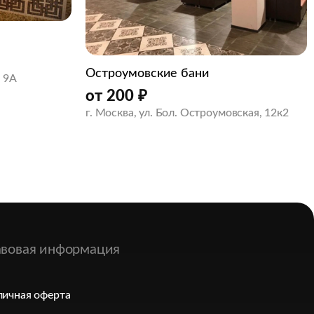
Остроумовские бани
, 9А
от
200
₽
г. Москва, ул. Бол. Остроумовская, 12к2
вовая информация
ичная оферта