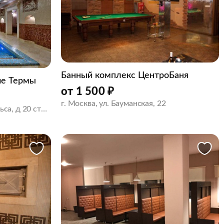
Банный комплекс ЦентроБаня
ие Термы
от
1 500
₽
г. Москва, ул. Бауманская, 22
г Москва, ул Фридриха Энгельса, д 20 стр 1