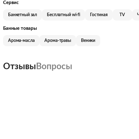
Сервис
Банкетный зал
Бесплатный wi-fi
Гоcтиная
TV
Банные товары
Арома-масла
Арома-травы
Веники
Отзывы
Вопросы